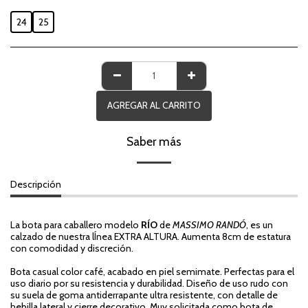
24
25
AGREGAR AL CARRITO
Saber más
Descripción
La bota para caballero modelo
RÍO
de
MASSIMO RANDÓ
, es un
calzado de nuestra lÍnea EXTRA ALTURA. Aumenta 8cm de estatura
con comodidad y discreción.
Bota casual color café, acabado en piel semimate. Perfectas para el
uso diario por su resistencia y durabilidad. Diseño de uso rudo con
su suela de goma antiderrapante ultra resistente, con detalle de
hebilla lateral y cierre decorativo. Muy solicitada como bota de